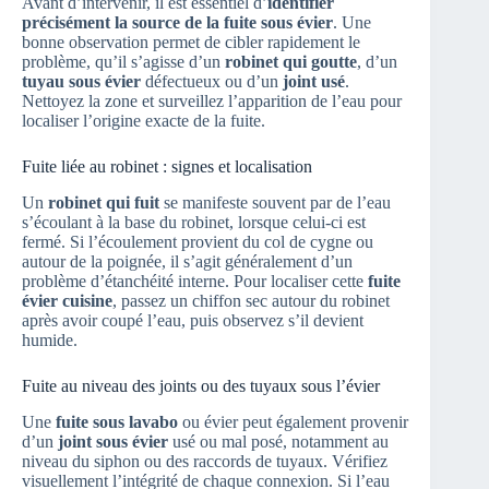
Avant d’intervenir, il est essentiel d’
identifier
précisément la source de la fuite sous évier
. Une
bonne observation permet de cibler rapidement le
problème, qu’il s’agisse d’un
robinet qui goutte
, d’un
tuyau sous évier
défectueux ou d’un
joint usé
.
Nettoyez la zone et surveillez l’apparition de l’eau pour
localiser l’origine exacte de la fuite.
Fuite liée au robinet : signes et localisation
Un
robinet qui fuit
se manifeste souvent par de l’eau
s’écoulant à la base du robinet, lorsque celui-ci est
fermé. Si l’écoulement provient du col de cygne ou
autour de la poignée, il s’agit généralement d’un
problème d’étanchéité interne. Pour localiser cette
fuite
évier cuisine
, passez un chiffon sec autour du robinet
après avoir coupé l’eau, puis observez s’il devient
humide.
Fuite au niveau des joints ou des tuyaux sous l’évier
Une
fuite sous lavabo
ou évier peut également provenir
d’un
joint sous évier
usé ou mal posé, notamment au
niveau du siphon ou des raccords de tuyaux. Vérifiez
visuellement l’intégrité de chaque connexion. Si l’eau