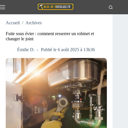
Passer
au
contenu
Accueil
/
Archives
Actualités
Aucun
résultat
Travaux
Fuite sous évier : comment resserrer un robinet et
changer le joint
Extérieur
Maison
Émilie D.
Publié le 6 août 2025 à 13h36