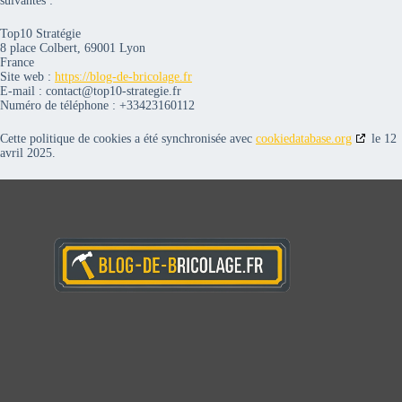
suivantes :
Top10 Stratégie
8 place Colbert, 69001 Lyon
France
Site web :
https://blog-de-bricolage.fr
E-mail :
contact@
top10-strategie.fr
Numéro de téléphone : +33423160112
Cette politique de cookies a été synchronisée avec
cookiedatabase.org
le 12
avril 2025.