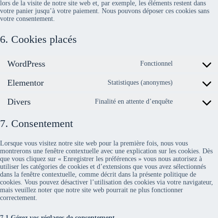
lors de la visite de notre site web et, par exemple, les éléments restent dans
votre panier jusqu’à votre paiement. Nous pouvons déposer ces cookies sans
votre consentement.
6. Cookies placés
WordPress
Fonctionnel
Consent
to
Elementor
service
Statistiques (anonymes)
Consent
wordpress
to
Divers
service
Finalité en attente d’enquête
Consent
elementor
to
service
7. Consentement
divers
Lorsque vous visitez notre site web pour la première fois, nous vous
montrerons une fenêtre contextuelle avec une explication sur les cookies. Dès
que vous cliquez sur « Enregistrer les préférences » vous nous autorisez à
utiliser les catégories de cookies et d’extensions que vous avez sélectionnés
dans la fenêtre contextuelle, comme décrit dans la présente politique de
cookies. Vous pouvez désactiver l’utilisation des cookies via votre navigateur,
mais veuillez noter que notre site web pourrait ne plus fonctionner
correctement.
7.1 Gérez vos réglages de consentement