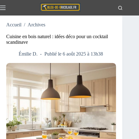
Passer
au
contenu
Accueil
/
Archives
Actualités
Aucun
résultat
Travaux
Cuisine en bois naturel : idées déco pour un cocktail
scandinave
Extérieur
Maison
Émilie D.
Publié le 6 août 2025 à 13h38