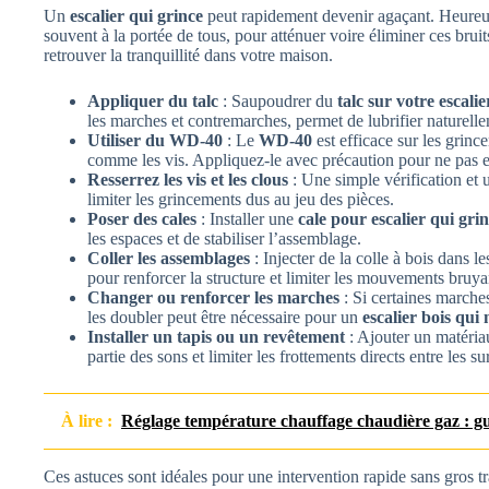
Un
escalier qui grince
peut rapidement devenir agaçant. Heureus
souvent à la portée de tous, pour atténuer voire éliminer ces bruit
retrouver la tranquillité dans votre maison.
Appliquer du talc
: Saupoudrer du
talc sur votre escalie
les marches et contremarches, permet de lubrifier naturellem
Utiliser du WD-40
: Le
WD-40
est efficace sur les grinc
comme les vis. Appliquez-le avec précaution pour ne pas
Resserrez les vis et les clous
: Une simple vérification et
limiter les grincements dus au jeu des pièces.
Poser des cales
: Installer une
cale pour escalier qui gri
les espaces et de stabiliser l’assemblage.
Coller les assemblages
: Injecter de la colle à bois dans l
pour renforcer la structure et limiter les mouvements bruya
Changer ou renforcer les marches
: Si certaines marche
les doubler peut être nécessaire pour un
escalier bois qui 
Installer un tapis ou un revêtement
: Ajouter un matéria
partie des sons et limiter les frottements directs entre les su
À lire :
Réglage température chauffage chaudière gaz : g
Ces astuces sont idéales pour une intervention rapide sans gros t