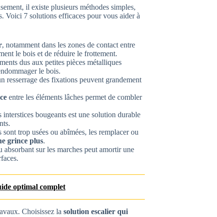
ement, il existe plusieurs méthodes simples,
s. Voici 7 solutions efficaces pour vous aider à
r
, notamment dans les zones de contact entre
ent le bois et de réduire le frottement.
ements dus aux petites pièces métalliques
 endommager le bois.
 un resserrage des fixations peuvent grandement
nce
entre les éléments lâches permet de combler
es interstices bougeants est une solution durable
nts.
s sont trop usées ou abîmées, les remplacer ou
ne grince plus
.
u absorbant sur les marches peut amortir une
rfaces.
uide optimal complet
ravaux. Choisissez la
solution escalier qui