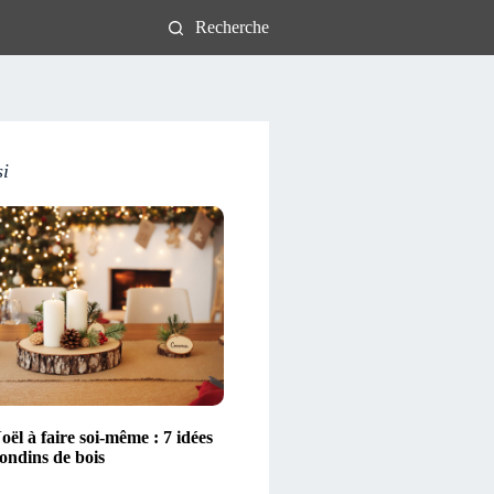
Recherche
si
ël à faire soi-même : 7 idées
ondins de bois