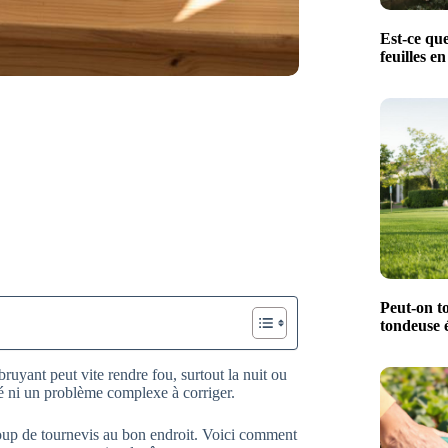
Est-ce que
feuilles en
Peut-on t
tondeuse é
bruyant peut vite rendre fou, surtout la nuit ou
ité ni un problème complexe à corriger.
n coup de tournevis au bon endroit. Voici comment