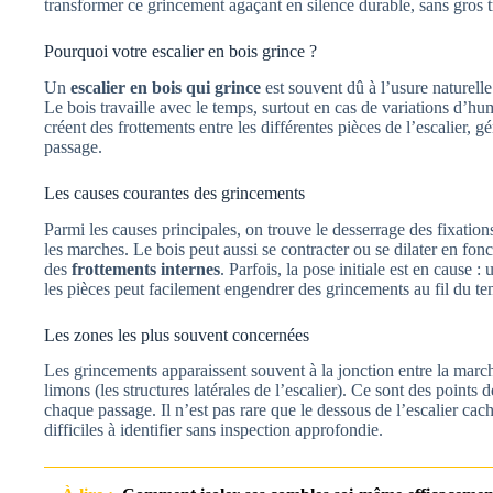
transformer ce grincement agaçant en silence durable, sans gros tr
Pourquoi votre escalier en bois grince ?
Un
escalier en bois qui grince
est souvent dû à l’usure naturell
Le bois travaille avec le temps, surtout en cas de variations d’
créent des frottements entre les différentes pièces de l’escalier, 
passage.
Les causes courantes des grincements
Parmi les causes principales, on trouve le desserrage des fixatio
les marches. Le bois peut aussi se contracter ou se dilater en fon
des
frottements internes
. Parfois, la pose initiale est en cause
les pièces peut facilement engendrer des grincements au fil du te
Les zones les plus souvent concernées
Les grincements apparaissent souvent à la jonction entre la march
limons (les structures latérales de l’escalier). Ce sont des points de
chaque passage. Il n’est pas rare que le dessous de l’escalier cac
difficiles à identifier sans inspection approfondie.