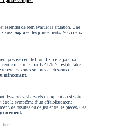
t : guide complet
 est essentiel de bien évaluer la situation. Une
ais aussi aggraver les grincements. Voici deux
nt précisément le bruit. Est-ce la jonction
entre ou sur les bords ? L’idéal est de faire
e repère les zones sonores en dessous de
du grincement
.
nt desserrées, si des vis manquent ou si votre
 être le symptôme d’un affaiblissement
ment, de fissures ou de jeu entre les pièces. Ces
 grincement
.
n bois