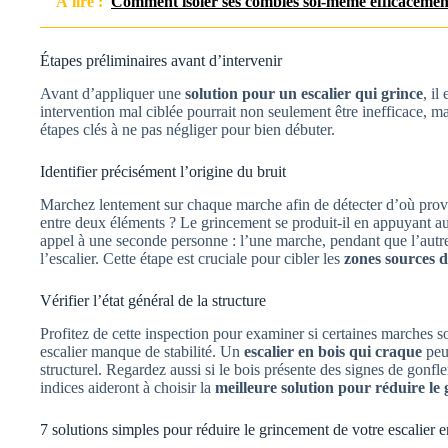
À lire :
Comment isoler ses combles soi-même efficacemen
Étapes préliminaires avant d’intervenir
Avant d’appliquer une
solution pour un escalier qui grince
, il
intervention mal ciblée pourrait non seulement être inefficace, m
étapes clés à ne pas négliger pour bien débuter.
Identifier précisément l’origine du bruit
Marchez lentement sur chaque marche afin de détecter d’où provie
entre deux éléments ? Le grincement se produit-il en appuyant au c
appel à une seconde personne : l’une marche, pendant que l’autr
l’escalier. Cette étape est cruciale pour cibler les
zones sources 
Vérifier l’état général de la structure
Profitez de cette inspection pour examiner si certaines marches so
escalier manque de stabilité. Un
escalier en bois qui craque
peut
structurel. Regardez aussi si le bois présente des signes de gonfle
indices aideront à choisir la
meilleure solution pour réduire le
7 solutions simples pour réduire le grincement de votre escalier e