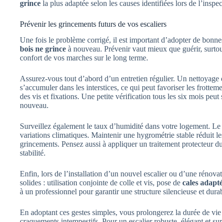
grince
la plus adaptée selon les causes identifiées lors de l’inspec
Prévenir les grincements futurs de vos escaliers
Une fois le problème corrigé, il est important d’adopter de bonne
bois ne grince
à nouveau. Prévenir vaut mieux que guérir, surtout 
confort de vos marches sur le long terme.
Assurez-vous tout d’abord d’un entretien régulier. Un nettoyage
s’accumuler dans les interstices, ce qui peut favoriser les frottem
des vis et fixations. Une petite vérification tous les six mois peut 
nouveau.
Surveillez également le taux d’humidité dans votre logement. Le 
variations climatiques. Maintenir une hygrométrie stable réduit l
grincements. Pensez aussi à appliquer un traitement protecteur du
stabilité.
Enfin, lors de l’installation d’un nouvel escalier ou d’une rénov
solides : utilisation conjointe de colle et vis, pose de
cales adapté
à un professionnel pour garantir une structure silencieuse et dura
En adoptant ces gestes simples, vous prolongerez la durée de vie 
craquements intempestifs. Pour un escalier robuste, élégant et su