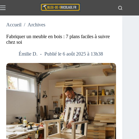
Passer
au
contenu
Accueil
/
Archives
Actualités
Aucun
résultat
Travaux
Fabriquer un meuble en bois : 7 plans faciles à suivre
chez soi
Extérieur
Maison
Émilie D.
Publié le 6 août 2025 à 13h38