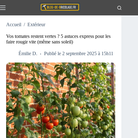
Passer
au
contenu
Accueil
/
Extérieur
Actualités
Aucun
résultat
Travaux
Vos tomates restent vertes ? 5 astuces express pour les
faire rougir vite (même sans soleil)
Extérieur
Maison
Émilie D.
Publié le 2 septembre 2025 à 15h11