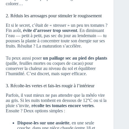
colorer…
2. Réduis les arrosages pour stimuler le rougissement
Et si le secret, c’était de « stresser » un peu tes tomates ?
Fin août,
évite d’arroser trop souvent
. En diminuant
l’eau — petit à petit, pas sec du jour au lendemain — tu
pousses la plante à concentrer toute son énergie sur ses
fruits. Résultat ? La maturation s’accélère.
Tu peux aussi poser
un paillage sec au pied des plants
(paille, feuilles mortes ou coques de cacao) pour
conserver la chaleur au niveau du sol et équilibrer
l’humidité. C’est discret, mais super efficace.
3. Récolte-les vertes et fais-les rougir à l’intérieur
Parfois, il vaut mieux ne pas attendre que la météo vire
au gris. Si les nuits tombent en dessous de 12°C ou si la
pluie s’invite,
récolte tes tomates encore vertes
.
Ensuite ? Deux options simples :
Dispose-les sur une assiette
, en une seule
couche, dans une pièce chaude (entre 18 et