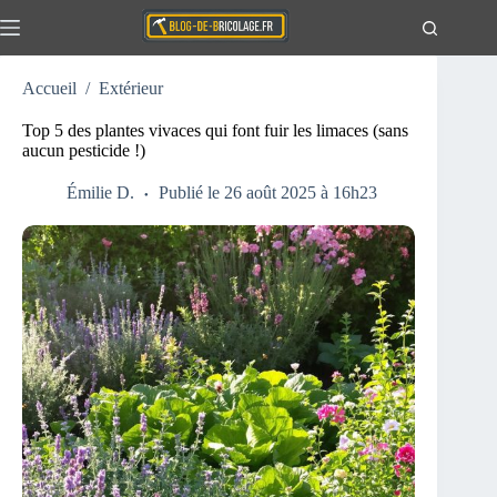
Passer
au
contenu
Accueil
/
Extérieur
Actualités
Aucun
résultat
Travaux
Top 5 des plantes vivaces qui font fuir les limaces (sans
aucun pesticide !)
Extérieur
Maison
Émilie D.
Publié le 26 août 2025 à 16h23