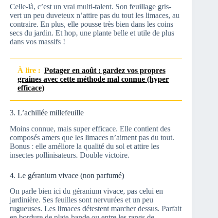
Celle-là, c’est un vrai multi-talent. Son feuillage gris-
vert un peu duveteux n’attire pas du tout les limaces, au
contraire. En plus, elle pousse très bien dans les coins
secs du jardin. Et hop, une plante belle et utile de plus
dans vos massifs !
À lire :
Potager en août : gardez vos propres
graines avec cette méthode mal connue (hyper
efficace)
3. L’achillée millefeuille
Moins connue, mais super efficace. Elle contient des
composés amers que les limaces n’aiment pas du tout.
Bonus : elle améliore la qualité du sol et attire les
insectes pollinisateurs. Double victoire.
4. Le géranium vivace (non parfumé)
On parle bien ici du géranium vivace, pas celui en
jardinière. Ses feuilles sont nervurées et un peu
rugueuses. Les limaces détestent marcher dessus. Parfait
en bordure de plate-bande ou entre les rangs de