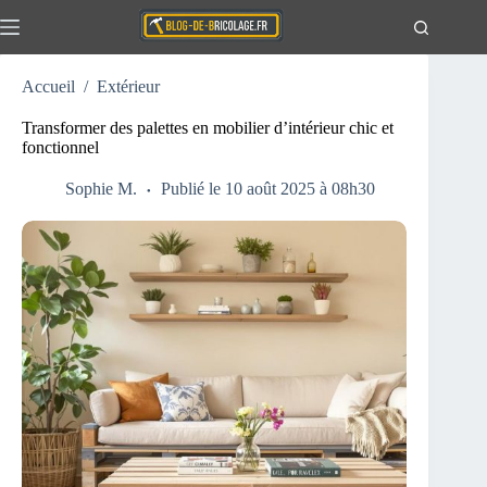
Passer
au
contenu
Accueil
/
Extérieur
Actualités
Aucun
résultat
Travaux
Transformer des palettes en mobilier d’intérieur chic et
fonctionnel
Extérieur
Maison
Sophie M.
Publié le 10 août 2025 à 08h30