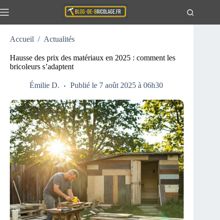
Passer
au
contenu
Accueil
/
Actualités
Actualités
Aucun
résultat
Travaux
Hausse des prix des matériaux en 2025 : comment les
bricoleurs s’adaptent
Extérieur
Maison
Émilie D.
Publié le 7 août 2025 à 06h30