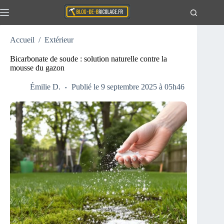
Passer
au
contenu
Accueil
/
Extérieur
Actualités
Aucun
résultat
Travaux
Bicarbonate de soude : solution naturelle contre la
mousse du gazon
Extérieur
Maison
Émilie D.
Publié le 9 septembre 2025 à 05h46