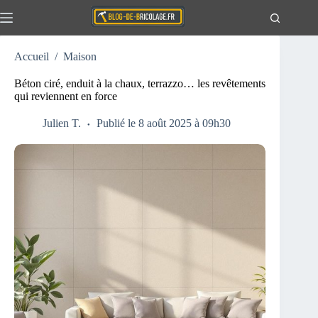
Passer
au
contenu
Accueil
/
Maison
Actualités
Aucun
résultat
Travaux
Béton ciré, enduit à la chaux, terrazzo… les revêtements
qui reviennent en force
Extérieur
Maison
Julien T.
Publié le 8 août 2025 à 09h30