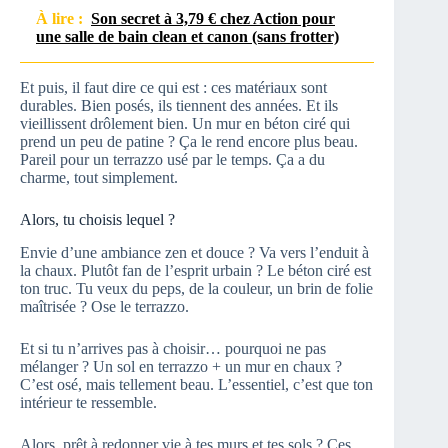
À lire :
Son secret à 3,79 € chez Action pour
une salle de bain clean et canon (sans frotter)
Et puis, il faut dire ce qui est : ces matériaux sont
durables. Bien posés, ils tiennent des années. Et ils
vieillissent drôlement bien. Un mur en béton ciré qui
prend un peu de patine ? Ça le rend encore plus beau.
Pareil pour un terrazzo usé par le temps. Ça a du
charme, tout simplement.
Alors, tu choisis lequel ?
Envie d’une ambiance zen et douce ? Va vers l’enduit à
la chaux. Plutôt fan de l’esprit urbain ? Le béton ciré est
ton truc. Tu veux du peps, de la couleur, un brin de folie
maîtrisée ? Ose le terrazzo.
Et si tu n’arrives pas à choisir… pourquoi ne pas
mélanger ? Un sol en terrazzo + un mur en chaux ?
C’est osé, mais tellement beau. L’essentiel, c’est que ton
intérieur te ressemble.
Alors, prêt à redonner vie à tes murs et tes sols ? Ces