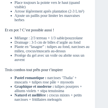
Place toujours la pointe vers le haut (quand
visible)
Arrose légèrement après plantation (2-3 L/m²)
Ajoute un paillis pour limiter les mauvaises
herbes
Et en pot ? C’est possible aussi !
Mélange : 2/3 terreau + 1/3 sable/pouzzolane
Drainage : 3-5 cm de billes d’argile au fond
Plante en “lasagne” : tulipes au fond, narcisses au
milieu, crocus/muscaris au-dessus
Protège du gel avec un voile ou abrite sous un
auvent
Trois combos tout prêts pour t’inspirer
Pastel romantique :
narcisses ‘Thalia’ +
muscaris + tulipes rose pâle + myosotis
Graphique et moderne :
tulipes pourpres +
alliums violets + stipa tenuissima
Naturel et mellifère :
crocus mixtes + petits
narcisses + fritillaires meleagris